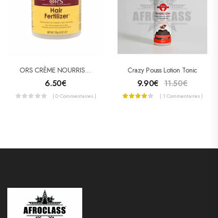
ORS CRÈME NOURRISSANTE HAIR FERTILIZER
Crazy Pouss Lotion Tonic
6.50
€
9.90
€
11.50
€
( 0 Commentaires )
( 1 Commentaires )