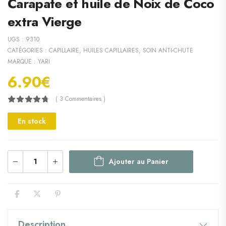
Carapate et huile de Noix de Coco
extra Vierge
UGS :
9310
CATÉGORIES :
CAPILLAIRE
,
HUILES CAPILLAIRES
,
SOIN ANTI-CHUTE
MARQUE :
YARI
6.90
€
( 3 Commentaires )
En stock
Ajouter au Panier
Description