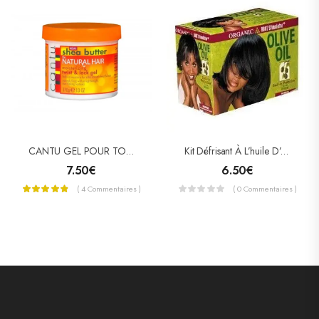
CANTU GEL POUR TORSADES ET LOCKS KARITE (TWIST & LOCK)
Kit Défrisant À L’huile D’olive, ORGANIC ROOT STIMULATOR
7.50
€
6.50
€
( 4 Commentaires )
( 0 Commentaires )