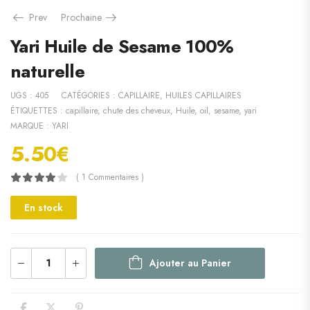
Prev
Prochaine
Yari Huile de Sesame 100%
naturelle
UGS :
405
CATÉGORIES :
CAPILLAIRE
,
HUILES CAPILLAIRES
ÉTIQUETTES :
capillaire
,
chute des cheveux
,
Huile
,
oil
,
sesame
,
yari
MARQUE :
YARI
5.50
€
( 1 Commentaires )
En stock
Ajouter au Panier