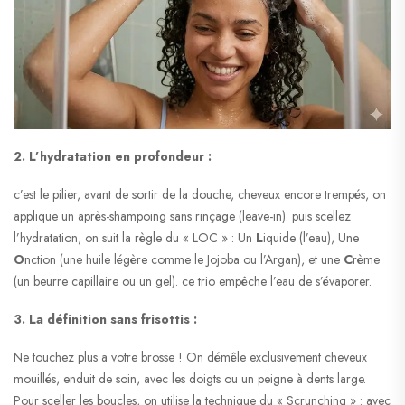
2. L’hydratation en profondeur :
c’est le pilier, avant de sortir de la douche, cheveux encore trempés, on
applique un après-shampoing sans rinçage (leave-in). puis scellez
l’hydratation, on suit la règle du « LOC » : Un
L
iquide (l’eau), Une
O
nction (une huile légère comme le Jojoba ou l’Argan), et une
C
rème
(un beurre capillaire ou un gel). ce trio empêche l’eau de s’évaporer.
3. La définition sans frisottis :
Ne touchez plus a votre brosse ! On démêle exclusivement cheveux
mouillés, enduit de soin, avec les doigts ou un peigne à dents large.
Pour sceller les boucles, on utilise la technique du « Scrunching » : avec