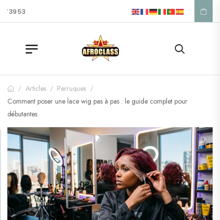
57 39 53
Articles
Perruques
/
/
/
Comment poser une lace wig pas à pas : le guide complet pour
débutantes