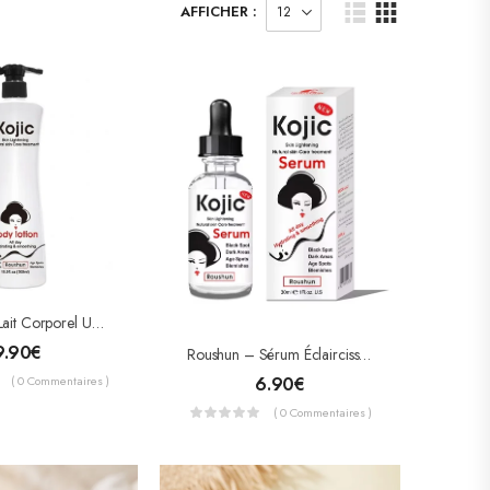
AFFICHER :
Roushun – Lait Corporel Unifiant & Éclaircissant À L’Acide Kojique – Anti-Taches & Hydratation Intense (500 Ml)
9.90
€
Roushun – Sérum Éclaircissant Kojic Acid – Anti-Taches Brunnes & Zones Sombres – 30ml
6.90
€
( 0 Commentaires )
( 0 Commentaires )