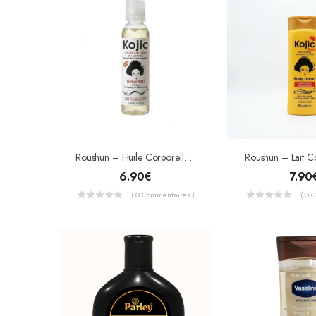
Roushun – Huile Corporelle Éclaircissante Kojic + Pure Collagen – Hydratante & Anti-Âge – 118ml
6.90
€
7.90
( 0 Commentaires )
( 0 