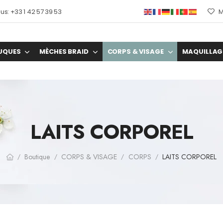
s: +33 1 42 57 39 53
M
UQUES
MÈCHES BRAID
CORPS & VISAGE
MAQUILLAG
LAITS CORPOREL
Boutique
CORPS & VISAGE
CORPS
LAITS CORPOREL
/
/
/
/