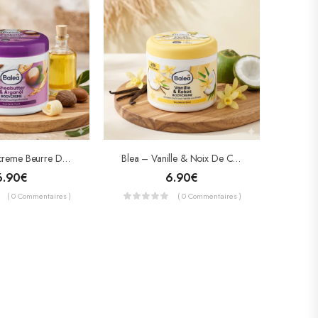
Balea Bodycreme Beurre De Karité & Huile D’Argan 500ml
Blea – Vanille & Noix De Coco Crème Pour Le Corps 500ml
6.90
€
6.90
€
( 0 Commentaires )
( 0 Commentaires )