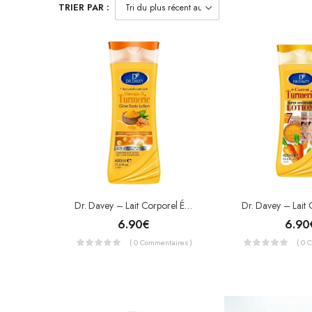
TRIER PAR :
Dr. Davey – Lait Corporel Éclaircissant Curcuma & Oméga-3 – Turmeric Glow Body Lotion (400 Ml)
6.90
€
6.90
( 0 Commentaires )
( 0 