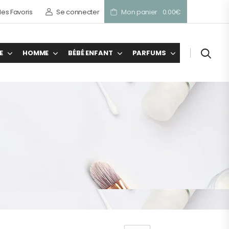
es Favoris
Se connecter
Mon panier
0.00
€
E
HOMME
BÉBÉ ENFANT
PARFUMS