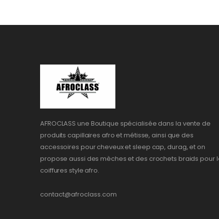
AFROCLASS une Boutique spécialisée dans la vente de
produits capillaires afro et métisse, ainsi que des
accessoires pour cheveux et sleep cap, durag, et on
propose aussi des mèches et des crochets braids pour l
coiffures style afro.
contact@afroclass.com