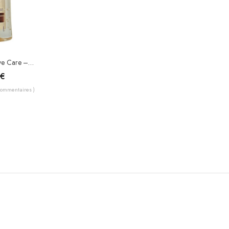
Vaseline – Intensive Care – Cocoa Radiant Body Oil 200ml
0
€
Commentaires )