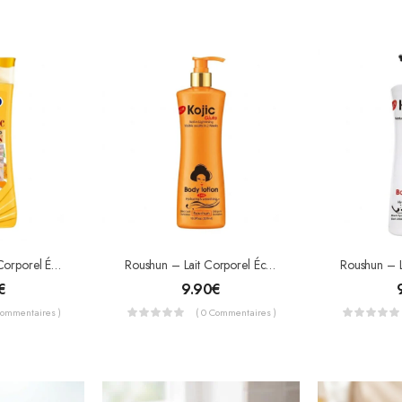
Dr. Davey – Lait Corporel Éclaircissant Carotte & Curcuma – Super Whitening Lotion (400 Ml)
Roushun – Lait Corporel Éclaircissant Intense Kojic Gluta – Acide Kojique & Glutathion (500 Ml)
€
9.90
€
Commentaires )
( 0 Commentaires )