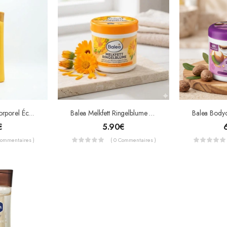
Roushun – Lait Corporel Éclaircissant Kojic Gluta – Hydratant & Anti-Taches – 400ml
Balea Melkfett Ringelblume – Protection & Soin Intense Au Calendula – 250 Ml
€
5.90
€
Commentaires )
( 0 Commentaires )