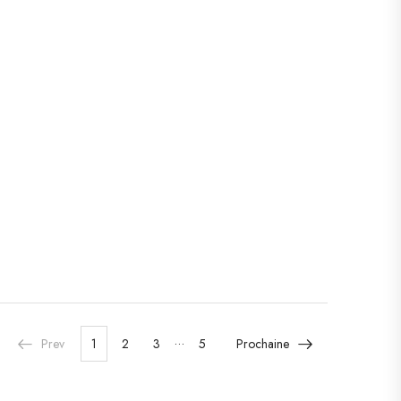
…
Prev
1
2
3
5
Prochaine