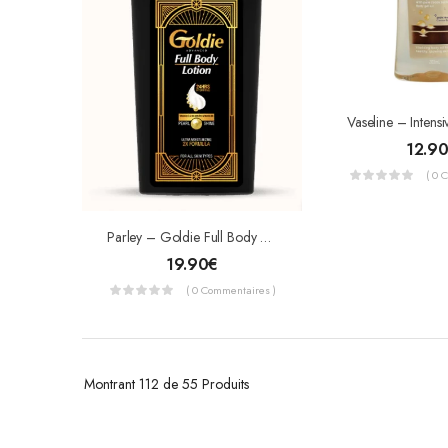
12.9
( 0 
Parley – Goldie Full Body Lotion 24h D’hydratation 500ml
19.90
€
( 0 Commentaires )
Montrant
112 de 55
Produits