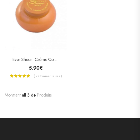
Ever Sheen- Crème Cocoa Butter
5.90
€
( 7 Commentaires )
Montrant
all 3 de
Produits