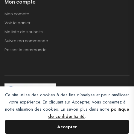
Mon compte
Mon compte
Voir le panier
Ma liste de souhaits
Suivre ma commande
Passer la commande
Ce site utilise des cookies à des fins d’analyse et pour améliorer
votre expérience. En cliquant sur Accepter, vous consentez à
Afroclass eCommerce © 2026. All Rights Reserved
notre utilisation des cookies. En savoir plus dans notre
politique
de confidentialité
.
Accepter