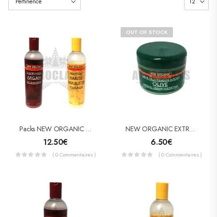
OUT OF STOCK
Packs NEW ORGANIC EXTRA POUSS Shampooing ARGAN + Balsam KARITE
NEW ORGANIC EXTRA POUSS Crème Fortifiante Intense OLIVE
12.50
€
6.50
€
( 0 Commentaires )
( 0 Commentaires )