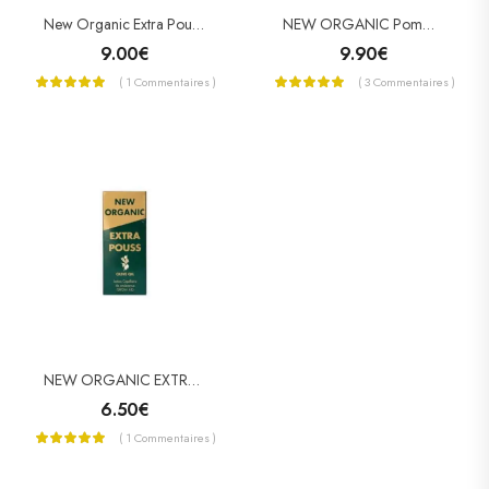
New Organic Extra Pouss Ampoules De Croissance
NEW ORGANIC Pommade À La Moelle De Boeuf
9.00
€
9.90
€
( 1 Commentaires )
( 3 Commentaires )
NEW ORGANIC EXTRA POUSS Lotion Capillaire De Croissance
6.50
€
( 1 Commentaires )