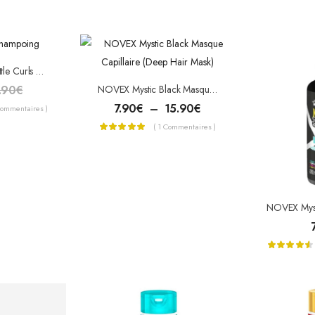
Novex Kid’s My Little Curls Shampoing 300ml
.90
€
NOVEX Mystic Black Masque Capillaire (Deep Hair Mask)
7.90
€
–
15.90
€
Commentaires )
( 1 Commentaires )