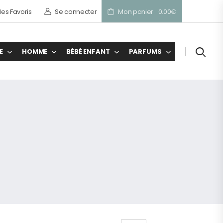
es Favoris
Se connecter
Mon panier
0.00
€
E
HOMME
BÉBÉ ENFANT
PARFUMS