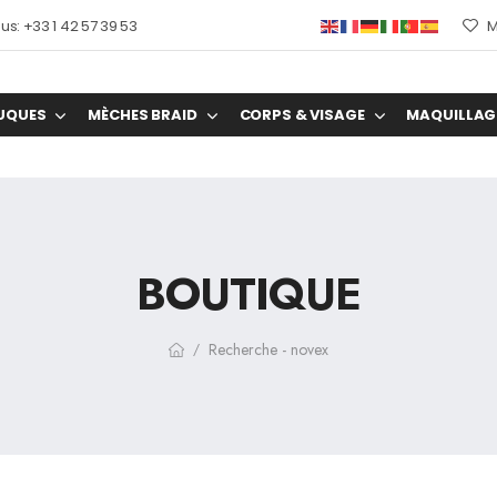
s: +33 1 42 57 39 53
M
UQUES
MÈCHES BRAID
CORPS & VISAGE
MAQUILLAG
BOUTIQUE
Recherche - novex
/