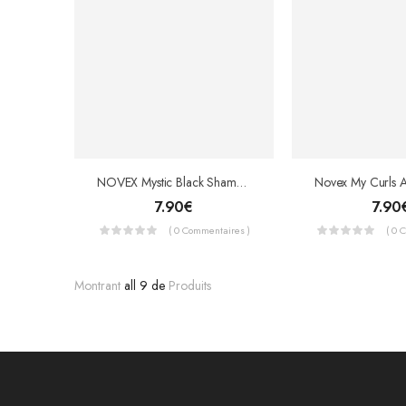
NOVEX Mystic Black Shampooing (Shampoo)
7.90
€
7.90
( 0 Commentaires )
( 0 
Montrant
all 9 de
Produits