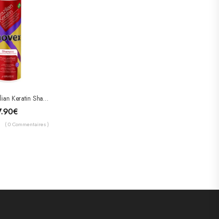
Novex Brazilian Keratin Shampooing
7.90
€
( 0 Commentaires )