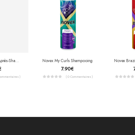
Novex My Curls Après-Shampooing (Conditioner)
Novex My Curls Shampooing
€
7.90
€
Commentaires )
( 0 Commentaires )