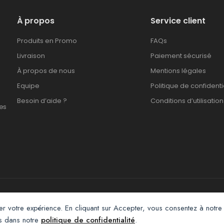
À propos
Service client
Produits en Promo
FAQs
Livraison
Paiement sécurisé
À propos de nous
Mentions légales
Equipe
Politique de confidenti
Besoin d’aide ?
Conditions d’utilisation
es
Afroclass eCommerce © 2026. All Rights Reserved
er votre expérience. En cliquant sur Accepter, vous consentez à notre 
us dans notre
politique de confidentialité
.