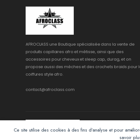
AFROCLASS une Boutique spécialisée dans la vente de
produits capillaires afro et métisse, ainsi que des
accessoires pour cheveux et sleep cap, durag, et on
propose aussi des mèches et des crochets braids pour l
coiffures style afro.
contact@afroclass.com
Ce site utilise des cookies à des fins d’analyse et pour amélior
savoir pl