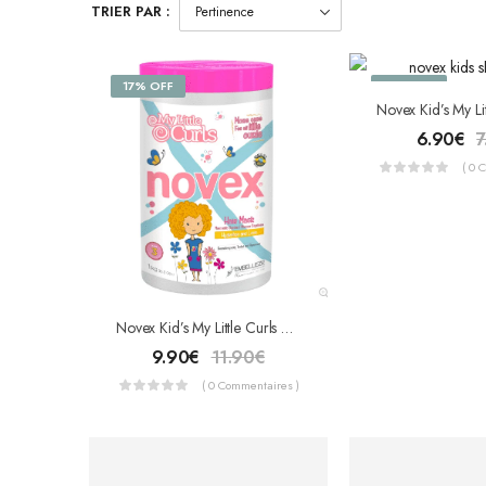
TRIER PAR :
17% OFF
13% OFF
6.90
€
7
( 0 
Novex Kid’s My Little Curls Masque Capillaire 1kg
9.90
€
11.90
€
( 0 Commentaires )