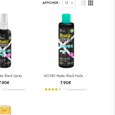
AFFICHER :
NOVEX Mystic Black Spray Démêlant
NOVEX Mystic Black Huile De Baobab
7.90
€
7.90
€
( 2 Commentaires )
( 1 Commentaires )