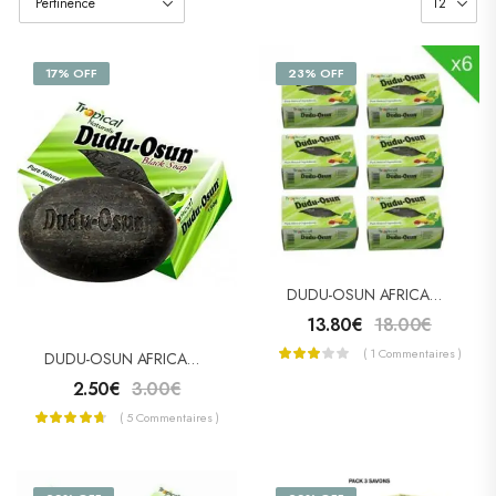
17% OFF
23% OFF
DUDU-OSUN AFRICAN BLACK SOAP – SAVON NOIR PACK 6
13.80
€
18.00
€
( 1 Commentaires )
DUDU-OSUN AFRICAN BLACK SOAP – SAVON NOIR
2.50
€
3.00
€
( 5 Commentaires )