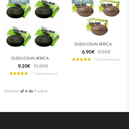
23% OFF
23% OFF
DUDU-OSUN AFRICAN BLACK SOAP – SAVON NOIR PACK 3
6.90
€
9.00
€
DUDU-OSUN AFRICAN BLACK SOAP – SAVON NOIR PACK 4
( 5 Commentaires )
9.20
€
12.00
€
( 1 Commentaires )
Montrant
all 4 de
Produits