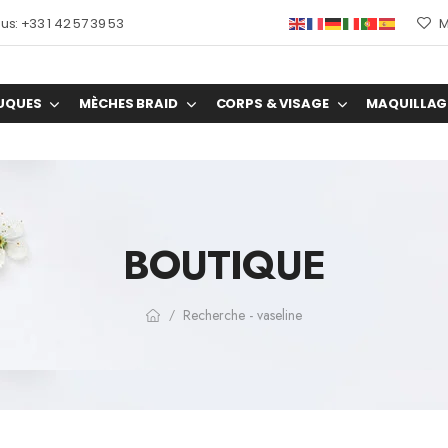
s: +33 1 42 57 39 53
M
UQUES
MÈCHES BRAID
CORPS & VISAGE
MAQUILLAG
BOUTIQUE
Recherche - vaseline
/