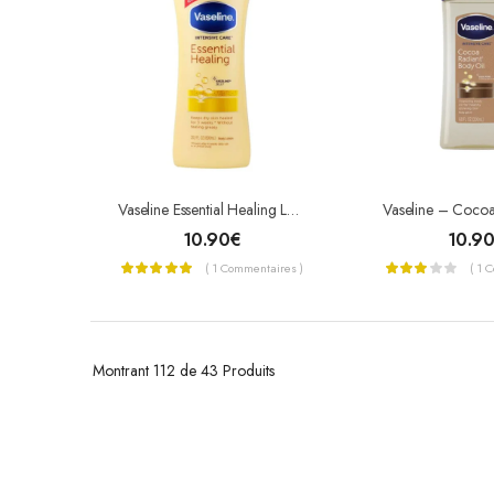
Vaseline Essential Healing Lait Corporel 600ml
10.90
€
10.9
( 1 Commentaires )
( 1 
Montrant
112 de 43
Produits