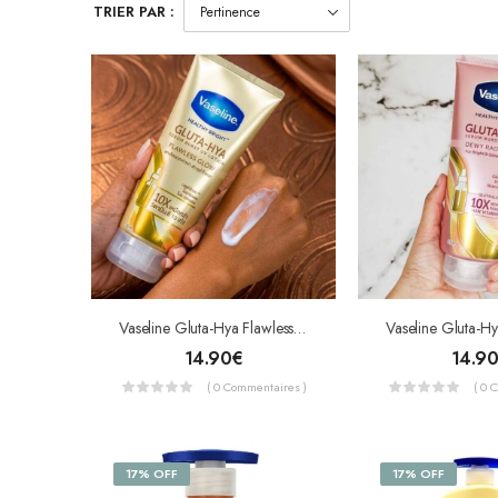
TRIER PAR :
Vaseline Gluta-Hya Flawless Bright Glow Lotion 330ml
14.90
€
14.9
( 0 Commentaires )
( 0 
17% OFF
17% OFF