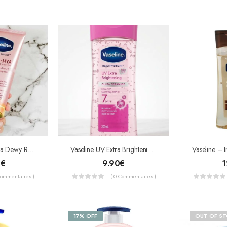
Vaseline Gluta-Hya Dewy Radiance Lotion 330ml
Vaseline UV Extra Brightening Gluta Ceramide Huile 200ml
0
€
9.90
€
1
Commentaires )
( 0 Commentaires )
17% OFF
OUT OF S