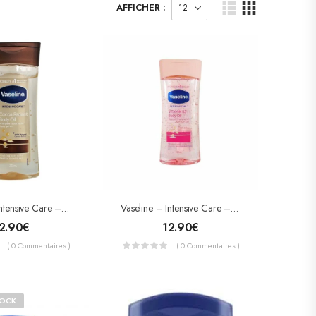
AFFICHER :
Vaseline – Intensive Care – Cocoa Radiant Body Oil 200ml
Vaseline – Intensive Care – Huile Aux Vitamine B3 Rose 200ml
2.90
€
12.90
€
( 0 Commentaires )
( 0 Commentaires )
TOCK