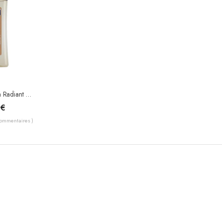
Vaseline – Cocoa Radiant Body Oil – Huile Corporelle En Gel Au Beurre De Cacao
0
€
Commentaires )