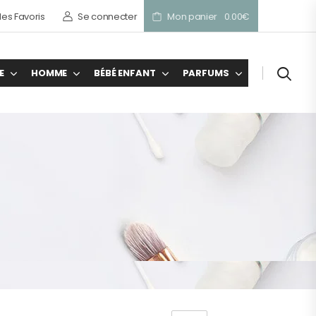
es Favoris
Se connecter
Mon panier
0.00
€
E
HOMME
BÉBÉ ENFANT
PARFUMS