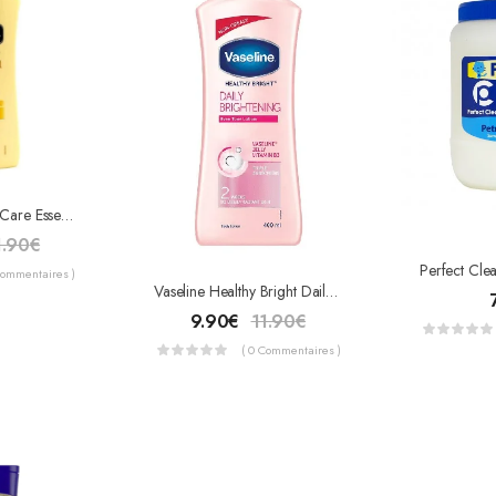
Vaseline Intensive Care Essential Healing 600ml
1.90
€
Commentaires )
Vaseline Healthy Bright Daily Brightening 600ml
9.90
€
11.90
€
( 0 Commentaires )