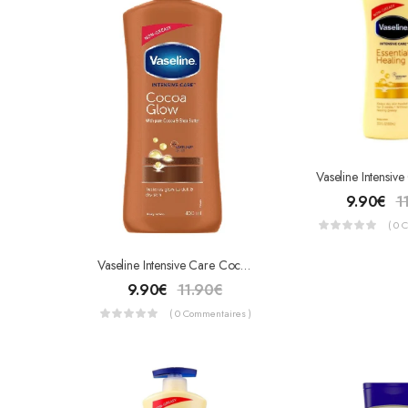
9.90
€
1
( 0 
Vaseline Intensive Care Cocoa Radiant 600ml
9.90
€
11.90
€
( 0 Commentaires )