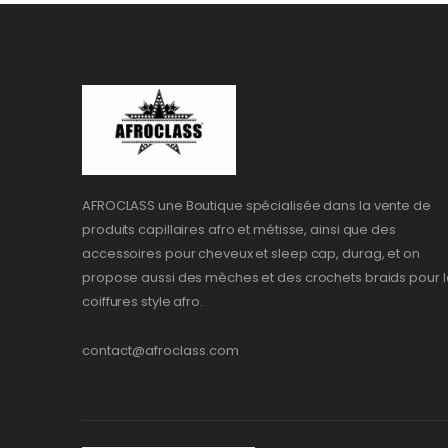
AFROCLASS une Boutique spécialisée dans la vente de
produits capillaires afro et métisse, ainsi que des
accessoires pour cheveux et sleep cap, durag, et on
propose aussi des mèches et des crochets braids pour l
coiffures style afro.
contact@afroclass.com