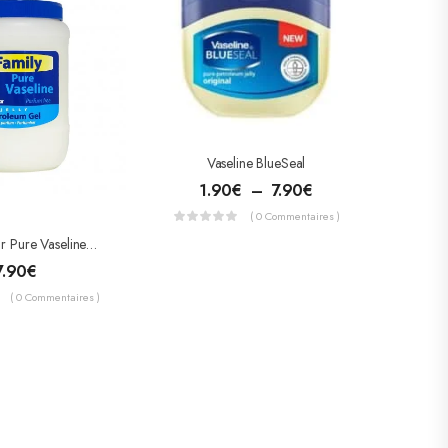
Vaseline BlueSeal
1.90
€
–
7.90
€
( 0 Commentaires )
Perfect Clear Pure Vaseline Sans Parfum Format Famille 1200ml
7.90
€
( 0 Commentaires )