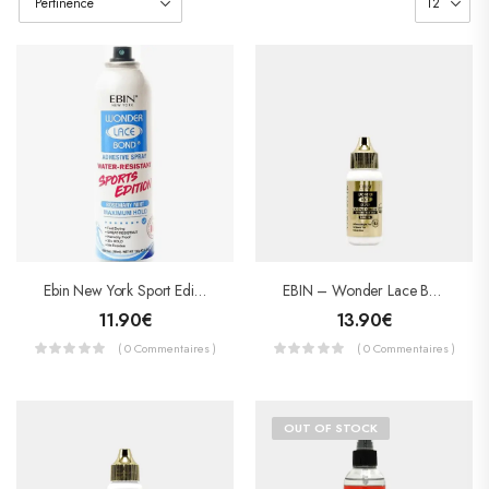
EBIN – Wonder Lace Bond Adhesive – Colle Pour Lace Wig Extreme Firm Hold – SENSITIVE
Ebin New York Sport Edition Wonder Lace Bond Maximum Hold 180ml
13.90
€
11.90
€
( 0 Commentaires )
( 0 Commentaires )
OUT OF STOCK