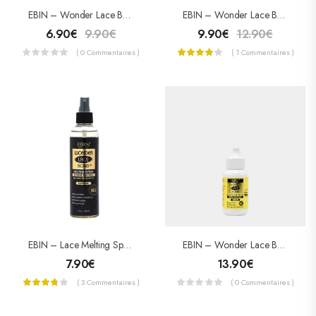
EBIN – Wonder Lace Bond Lace Melt Spray – Vitamine E 80mL
EBIN – Wonder Lace Bond Lace Melt Spray – Vitamine E 180mL
6.90
€
9.90
€
9.90
€
12.90
€
( 0 Commentaires )
( 1 Commentaires )
EBIN – Wonder Lace Bond Adhesive – Colle Pour Lace Wig Extra Mega Hold – ORIGINAL
EBIN – Lace Melting Spray – Spray Collant Pour Lace – Suprême
13.90
€
7.90
€
( 0 Commentaires )
( 3 Commentaires )