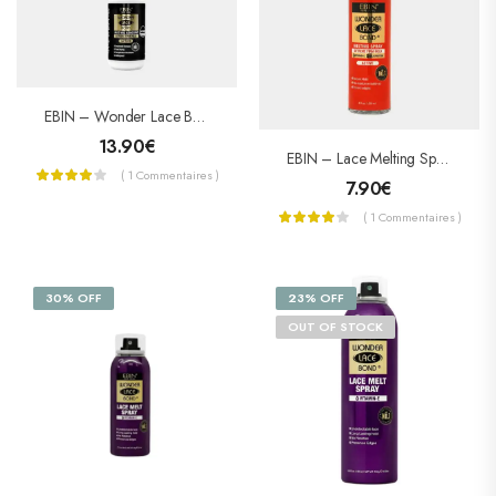
EBIN – Wonder Lace Bond Adhesive – Colle Pour Lace Wig Extreme Firm Hold – SUPREME
13.90
€
EBIN – Lace Melting Spray – Spray Collant Pour Lace – Active
( 1 Commentaires )
7.90
€
( 1 Commentaires )
30% OFF
23% OFF
OUT OF STOCK