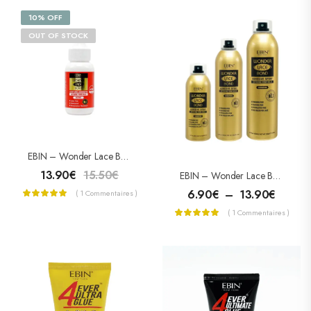
10% OFF
OUT OF STOCK
EBIN – Wonder Lace Bond Adhesive – Colle Pour Lace Wig Extreme Firm Hold – ACTIVE
13.90
€
15.50
€
EBIN – Wonder Lace Bond Wig Adhésive Spray – Sensitive
6.90
€
–
13.90
€
( 1 Commentaires )
( 1 Commentaires )