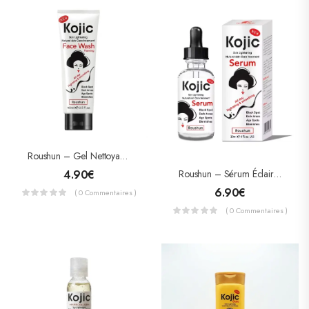
Roushun – Gel Nettoyant Visage Moussant À L’Acide Kojique – Éclaircissant, Anti-Taches & Hydratant (100 Ml)
Roushun – Sérum Éclaircissant Kojic Acid – Anti-Taches Brunnes & Zones Sombres – 30ml
4.90
€
6.90
€
( 0 Commentaires )
( 0 Commentaires )