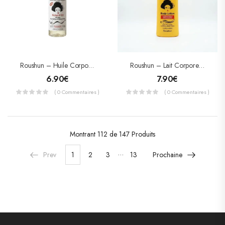
Roushun – Huile Corporelle Éclaircissante Kojic + Pure Collagen – Hydratante & Anti-Âge – 118ml
Roushun – Lait Corporel Éclaircissant Kojic Gluta – Hydratant & Anti-Taches – 400ml
6.90
€
7.90
€
( 0 Commentaires )
( 0 Commentaires )
Montrant
112 de 147
Produits
…
Prev
1
2
3
13
Prochaine