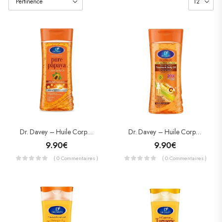
Dr. Davey – Huile Corporelle Pure Papaya Glow – Éclat, Hydratation 48h & Teint Unifié (200 Ml)
Dr. Davey – Huile Corporelle Gluta-VC & Pro-Rétinol – Éclat, Anti-Taches & Protection SPF 25 (200 Ml)
9.90
€
9.90
€
( 0 Commentaires )
( 0 Commentaires )